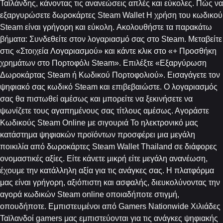
Ταϊλάνδης, κάνοντας τις ανανεώσεις απλές και εύκολες. Πώς να
εξαργυρώσετε δωροκάρτες Steam Wallet Η χρήση του κωδικού
Steam είναι γρήγορη και εύκολη. Ακολουθήστε τα παρακάτω
βήματα: Συνδεθείτε στον λογαριασμό σας στο Steam. Μεταβείτε
στις «Στοιχεία Λογαριασμού» και κάντε κλικ στο «+ Προσθήκη
χρημάτων στο Πορτοφόλι Steam». Επιλέξτε «Εξαργύρωση
Δωροκάρτας Steam ή Κωδικού Πορτοφολιού». Εισαγάγετε τον
ψηφιακό σας κωδικό Steam και επιβεβαιώστε. Ο λογαριασμός
σας θα πιστωθεί αμέσως και μπορείτε να ξεκινήσετε να
ψωνίζετε τους αγαπημένους σας τίτλους αμέσως. Αγοράστε
Κωδικούς Steam Online με σιγουριά Το ηλεκτρονικό μας
κατάστημα ψηφιακών προϊόντων προσφέρει μια μεγάλη
ποικιλία από δωροκάρτες Steam Wallet Thailand σε διάφορες
ονομαστικές αξίες. Είτε κάνετε μικρή είτε μεγάλη ανανέωση,
έχουμε την κατάλληλη αξία για τις ανάγκες σας. Η πλατφόρμα
μας είναι γρήγορη, αξιόπιστη και ασφαλής, διευκολύνοντας την
αγορά κωδικών Steam online οποιαδήποτε στιγμή,
οπουδήποτε. Εμπιστευμένοι από Gamers Nationwide Χιλιάδες
Ταϊλανδοί gamers μας εμπιστεύονται για τις ανάγκες ψηφιακής