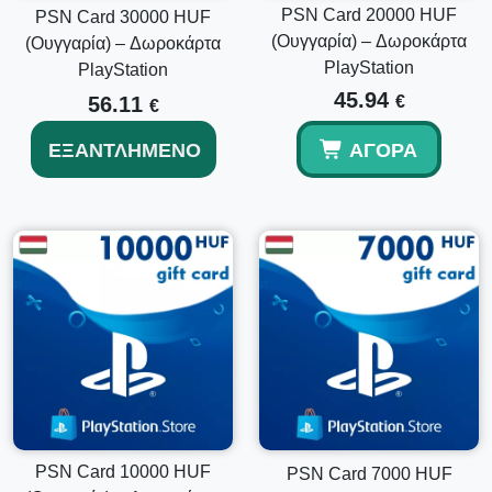
PSN Card 20000 HUF
PSN Card 30000 HUF
Ναι, αυτός είναι ένας ψηφιακός κωδικός πορτοφολιού
(Ουγγαρία) – Δωροκάρτα
(Ουγγαρία) – Δωροκάρτα
PlayStation που παραδίδεται ηλεκτρονικά.
PlayStation
PlayStation
45.94
56.11
€
€
Μπορώ να ξοδέψω αυτό το υπόλοιπο σε πολλές
ΕΞΑΝΤΛΗΜΈΝΟ
ΑΓΟΡΆ
αγορές;
Ναι, το εξαργυρωμένο υπόλοιπο του πορτοφολιού μπορεί
να χρησιμοποιηθεί σε πολλές επιλέξιμες αγορές στο
PlayStation Store.
PSN Card 10000 HUF
PSN Card 7000 HUF