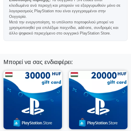
Ουγγαρίας
κλειδωμένα ανά περιοχή και μπορούν να εξαργυρωθούν μόνο σε
λογαριασμούς PlayStation που είναι εγγεγραμμένοι στην
Σημαντικό:
αυτή η κάρτα PSN λειτουργεί μόνο με
Ουγγαρία.
λογαριασμούς PlayStation που είναι καταχωρημένοι στην
Μετά την ενεργοποίηση, το υπόλοιπο πορτοφολιού μπορεί να
Ουγγαρία.
χρησιμοποιηθεί για επιλέξιμα παιχνίδια, add-ons, συνδρομές και
άλλο ψηφιακό περιεχόμενο στο ουγγρικό PlayStation Store.
Οι κωδικοί PlayStation Ουγγαρίας δεν μπορούν να
εξαργυρωθούν σε λογαριασμούς από άλλες χώρες ή
περιοχές.
Συχνές Ερωτήσεις
Μπορεί να σας ενδιαφέρει:
Μπορεί αυτή η κάρτα να χρησιμοποιηθεί για
premium εκδόσεις;
Ναι, τα διαθέσιμα κεφάλαια μπορούν να χρησιμοποιηθούν
για επιλέξιμες standard, deluxe, premium και πλήρεις
εκδόσεις.
Αυτή η κωδικός παραδίδεται μέσω email;