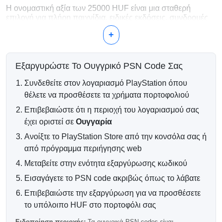
Η ονομαστική αξία των 25000 HUF είναι μια σταθερή
επιλογή για πλήρη παιχνίδια, ειδικές εκδόσεις, συνδρομές
PlayStation Plus, συλλογές DLC και μεγαλύτερες ψηφιακές
+
παραγγελίες στο PlayStation Store της Ουγγαρίας.
Τι Μπορείτε να Αγοράσετε με 25000
Εξαργυρώστε Το Ουγγρικό PSN Code Σας
HUF;
Συνδεθείτε στον λογαριασμό PlayStation όπου
Ψηφιακά παιχνίδια για PlayStation 4 και PlayStation 5
θέλετε να προσθέσετε τα χρήματα πορτοφολιού
Premium, deluxe και πλήρεις εκδόσεις
Συνδρομές και ανανεώσεις PlayStation Plus
Επιβεβαιώστε ότι η περιοχή του λογαριασμού σας
Bundles DLC, επεκτάσεις και πακέτα σεζόν
έχει οριστεί σε
Ουγγαρία
Εικονικό νόμισμα και premium ψηφιακά αντικείμενα
Ανοίξτε το PlayStation Store από την κονσόλα σας ή
Άμεση Ψηφιακή Παράδοση
από πρόγραμμα περιήγησης web
Αφού επιβεβαιωθεί η επιτυχής πληρωμή, ο κωδικός του
Μεταβείτε στην ενότητα εξαργύρωσης κωδικού
πορτοφολιού σας για το PlayStation αποστέλλεται
Εισαγάγετε το PSN code ακριβώς όπως το λάβατε
ηλεκτρονικά στη διεύθυνση email σας. Οι περισσότερες
παραγγελίες επεξεργάζονται αυτόματα και μπορούν να
Επιβεβαιώστε την εξαργύρωση για να προσθέσετε
εξαργυρωθούν σύντομα μετά την ολοκλήρωση της αγοράς.
το υπόλοιπο HUF στο πορτοφόλι σας
Συμβατότητα Λογαριασμού
Ειδοποίηση περιοχής:
Τα ουγγρικά PSN codes είναι