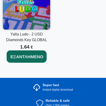
Yalla Ludo - 2 USD
Diamonds Key GLOBAL
1.64
€
ΕΞΑΝΤΛΗΜΈΝΟ
Super fast
Instant digital download
Reliable & safe
Over 2.000 games