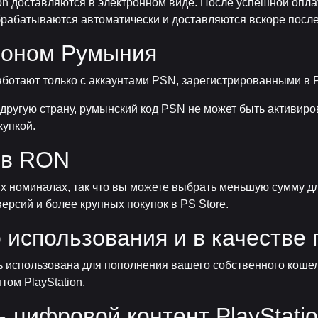
ion доставляются в электронном виде. После успешной опл
брабатываются автоматически и доставляются вскоре посл
ионом Румыния
работают только с аккаунтами PSN, зарегистрированными в
 другую страну, румынский код PSN не может быть активиро
купкой.
 в RON
 номиналах, так что вы можете выбрать меньшую сумму д
ерсий и более крупных покупок в PS Store.
 использования и в качестве 
использована для пополнения вашего собственного кошел
том PlayStation.
ь цифровой контент PlayStati