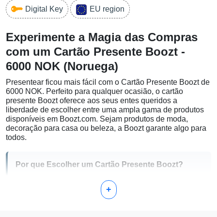
Digital Key
EU region
Experimente a Magia das Compras
com um Cartão Presente Boozt -
6000 NOK (Noruega)
Presentear ficou mais fácil com o Cartão Presente Boozt de
6000 NOK. Perfeito para qualquer ocasião, o cartão
presente Boozt oferece aos seus entes queridos a
liberdade de escolher entre uma ampla gama de produtos
disponíveis em Boozt.com. Sejam produtos de moda,
decoração para casa ou beleza, a Boozt garante algo para
todos.
Por que Escolher um Cartão Presente Boozt?
Flexibilidade:
Um cartão presente de 6000 NOK
+
permite que o destinatário faça compras à vontade e
escolha o que realmente o deixa feliz.
Variedade:
A Boozt oferece uma ampla seleção de