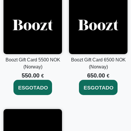
experiência de compras com o Cartão Presente Boozt de
6000 NOK hoje e dê o presente da escolha. Comece sua
jornada de compras agora em Boozt.com.
Boozt Gift Card 5500 NOK
Boozt Gift Card 6500 NOK
(Norway)
(Norway)
550.00
650.00
€
€
ESGOTADO
ESGOTADO