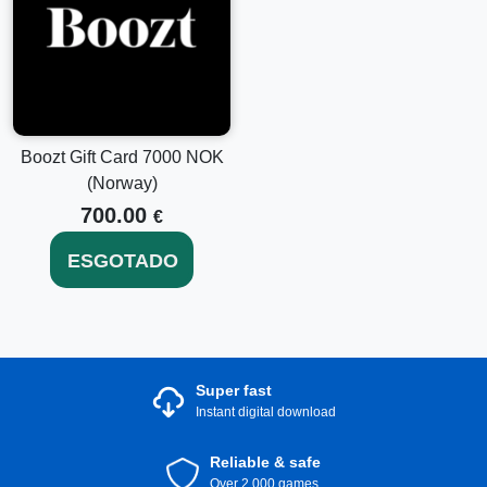
Boozt Gift Card 7000 NOK
(Norway)
700.00
€
ESGOTADO
Super fast
Instant digital download
Reliable & safe
Over 2.000 games