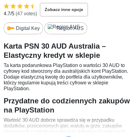
Zobacz inne opcje
4.7
/5
(
47
votes)
Digital Key
Region AUS
Karta PSN 30 AUD Australia –
Elastyczny kredyt w sklepie
Ta karta podarunkowa PlayStation o wartości 30 AUD to
cyfrowy kod stworzony dla australijskich kont PlayStation.
Dodaje elastyczną kwotę do portfela dla użytkowników,
którzy regularnie kupują treści cyfrowe w sklepie
PlayStation.
Przydatne do codziennych zakupów
na PlayStation
Wartość 30 AUD dobrze sprawdza się w przypadku
dodatków, przecenionych gier, waluty w grze, zakupów
związanych z subskrypcjami oraz doładowań większych