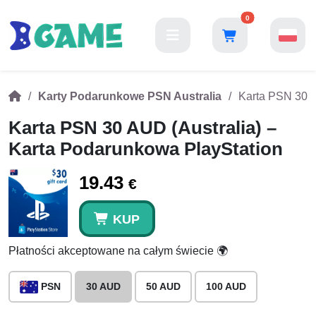
0
Karty Podarunkowe PSN Australia
Karta PSN 30 A
Karta PSN 30 AUD (Australia) –
Karta Podarunkowa PlayStation
19.43
€
KUP
Płatności akceptowane na całym świecie 🌍
PSN
30 AUD
50 AUD
100 AUD