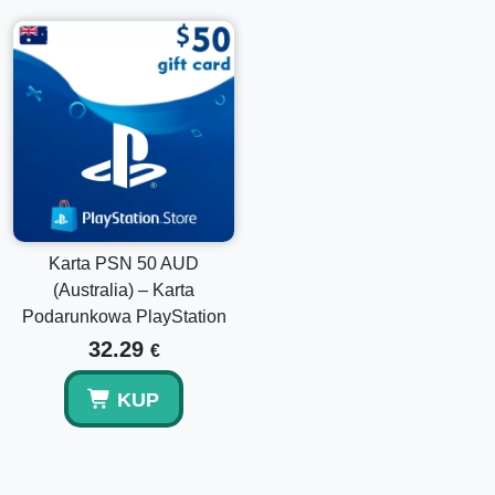
Większość kodów portfela PSN jest dostarczana
automatycznie po potwierdzeniu udanej płatności.
Czy mogę zrealizować więcej niż jedną kartę PSN?
Tak, można zrealizować wiele kodów portfela na tym
samym koncie PlayStation.
Karta PSN 50 AUD
(Australia) – Karta
Podarunkowa PlayStation
32.29
€
KUP