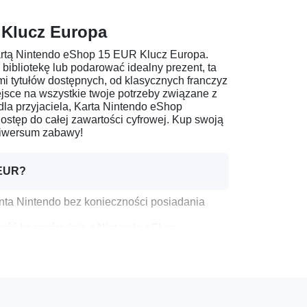
 Klucz Europa
z Kartą Nintendo eShop 15 EUR Klucz Europa.
 bibliotekę lub podarować idealny prezent, ta
mi tytułów dostępnych, od klasycznych franczyz
ejsce na wszystkie twoje potrzeby związane z
 dla przyjaciela, Karta Nintendo eShop
stęp do całej zawartości cyfrowej. Kup swoją
niwersum zabawy!
 EUR?
nta Nintendo bez konieczności posiadania
rtość bezpośrednio z Nintendo eShop.
rodziny, którzy uwielbiają grać na urządzeniach
eniach, w tym Nintendo Switch, Wii U i