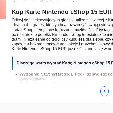
Kup Kartę Nintendo eShop 15 EUR
Odkryj świat ekscytujących gier, aktualizacji i więcej 
Idealna dla graczy, którzy chcą rozszerzyć swoją cyfrową
karta eShop oferuje nieskończone możliwości. Z tysiąca
po niezależne perełki, Nintendo eShop to ostateczne mi
grami. Niezależnie od tego, czy kupujesz dla siebie, czy
zapewnia bezproblemowe transakcje i natychmiastowy do
Kartę Nintendo eShop 15 EUR już dziś i zanurz się w u
Dlaczego warto wybrać Kartę Nintendo eShop 15
Wygodne:
Natychmiast dodaj środki do swojego ko
karty kredytowej.
Wolność wyboru:
Kupuj gry, aplikacje i inną zawa
Łatwe w obdarowywaniu:
Idealne dla przyjaciół i 
+
Nintendo.
Wszechstronne:
Może być używane na wielu urządz
rodzinnych systemach Nintendo 3DS.