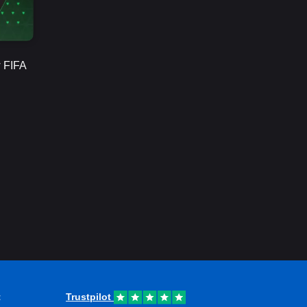
 FIFA
t
Trustpilot