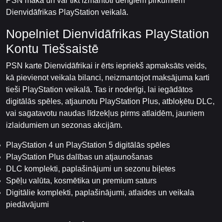
PSN makā un var tikt izmantoti derīgiem pirkumiem
Dienvidāfrikas PlayStation veikalā.
Nopelniet Dienvidāfrikas PlayStation
Kontu Tiešsaistē
PSN karte Dienvidāfrikai ir ērts iepriekš apmaksāts veids,
kā pievienot veikala bilanci, neizmantojot maksājuma karti
tieši PlayStation veikalā. Tas ir noderīgi, lai iegādātos
digitālās spēles, atjaunotu PlayStation Plus, atbloķētu DLC,
vai sagatavotu naudas līdzekļus pirms atlaidēm, jauniem
izlaidumiem un sezonas akcijām.
PlayStation 4 un PlayStation 5 digitālās spēles
PlayStation Plus dalības un atjaunošanas
DLC komplekti, paplašinājumi un sezonu biļetes
Spēļu valūta, kosmētika un premium saturs
Digitālie komplekti, paplašinājumi, atlaides un veikala
piedāvājumi