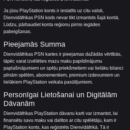
Ja jūsu PlayStation konts ir iestatīts uz citu valsti,
Dienvidāfrikas PSN kods nevar tikt izmantots šajā kontā.
Lūdzu, pārbaudiet konta reģionu pirms iegādes
pabeigšanas.
Pieejamās Summa
Dienvidāfrikas PSN kartes ir pieejamas dažādās vērtībās,
tāpēc varat izvēlēties mazu maku papildinājumu
paplašinājumiem un spēļu priekšmetiem vai lielāku bilanci
pilnām spēlēm, abonementiem, premium izdevumiem un
lielākiem PlayStation veikala pasūtījumiem.
Personīgai Lietošanai un Digitālām
Dāvanām
Dienvidāfrikas PlayStation dāvanu karti var izmantot, lai
finansētu savu maku vai dalītos ar citu spēlētāju, kam ir
PlayStation konts, kas reģistrēts Dienvidāfrikā. Tā ir