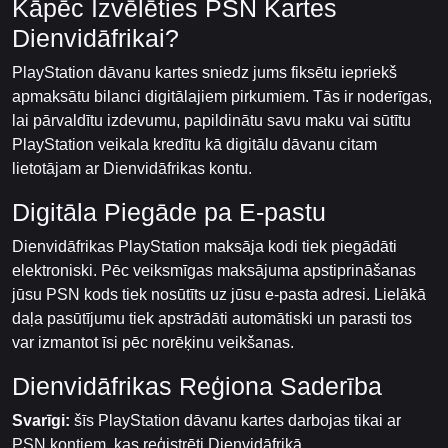
Kāpēc Izvēlēties PSN Kartes
Dienvidāfrikai?
PlayStation dāvanu kartes sniedz jums fiksētu iepriekš
apmaksātu bilanci digitālajiem pirkumiem. Tās ir noderīgas,
lai pārvaldītu izdevumu, papildinātu savu maku vai sūtītu
PlayStation veikala kredītu kā digitālu dāvanu citam
lietotājam ar Dienvidāfrikas kontu.
Digitāla Piegāde pa E-pastu
Dienvidāfrikas PlayStation maksāja kodi tiek piegādāti
elektroniski. Pēc veiksmīgas maksājuma apstiprināšanas
jūsu PSN kods tiek nosūtīts uz jūsu e-pasta adresi. Lielākā
daļa pasūtījumu tiek apstrādāti automātiski un parasti tos
var izmantot īsi pēc norēķinu veikšanas.
Dienvidāfrikas Reģiona Saderība
Svarīgi:
šīs PlayStation dāvanu kartes darbojas tikai ar
PSN kontiem, kas reģistrēti Dienvidāfrikā.