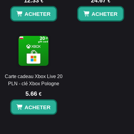
12.33
24.67
€
€
ACHETER
ACHETER
Carte cadeau Xbox Live 20
PLN - clé Xbox Pologne
5.66
€
ACHETER