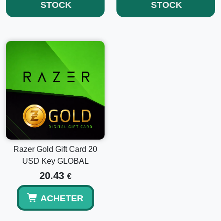
STOCK
STOCK
Achetez dès aujourd'hui la clé Razer Gold Gift Card 5 USD
Key GLOBAL pour accéder rapidement à un univers de
contenu de jeu et d'articles exclusifs. Parfaite pour les
joueurs qui aiment les expériences premium, cette carte
vous assure de rester en avance dans votre monde virtuel !
Razer Gold Gift Card 20
USD Key GLOBAL
20.43
€
ACHETER