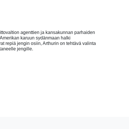
iittovaltion agenttien ja kansakunnan parhaiden
nsä Amerikan karuun sydänmaan halki
t repiä jengin osiin, Arthurin on tehtävä valinta
aneelle jengille.