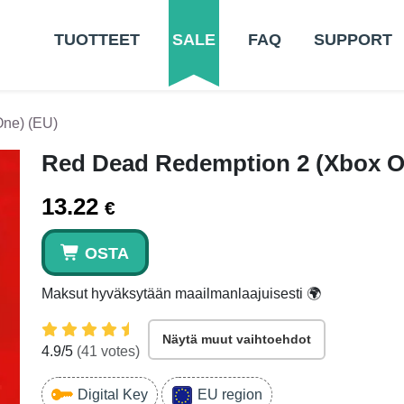
TUOTTEET
SALE
FAQ
SUPPORT
ne) (EU)
Red Dead Redemption 2 (Xbox O
13.22
€
OSTA
Maksut hyväksytään maailmanlaajuisesti 🌍
Näytä muut vaihtoehdot
4.9
/5
(
41
votes)
Digital Key
EU region