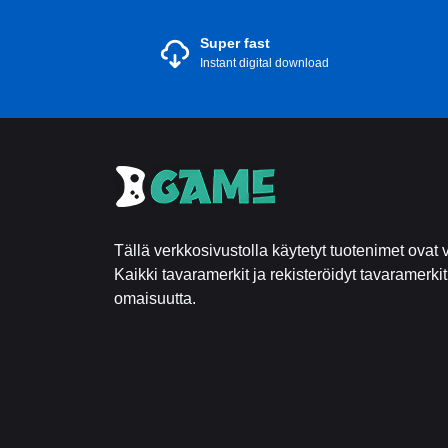
Super fast
Instant digital download
Tällä verkkosivustolla käytetyt tuotenimet ovat v
Kaikki tavaramerkit ja rekisteröidyt tavaramerki
omaisuutta.