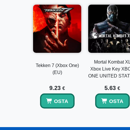
Mortal Kombat X
Tekken 7 (Xbox One)
Xbox Live Key XB
(EU)
ONE UNITED STA
9.23
5.63
€
€
OSTA
OSTA