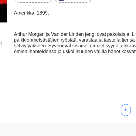
Amerikka, 1899.
Arthur Morgan ja Van der Linden jengi ovat pakolaisia. L
palkkionmetsästäjien ryöstää, varastaa ja taistella tie
i
selviytyäkseen. Syvenevät sisäiset erimielisyydet uhkaava
omien ihanteidensa ja uskollisuuden välillä hänet kasvatt
+