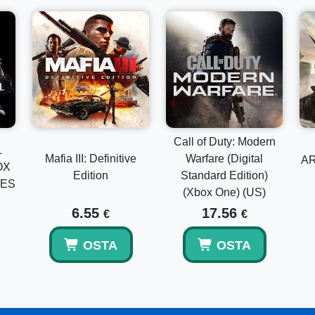
Call of Duty: Modern
L
Mafia III: Definitive
Warfare (Digital
AR
OX
Edition
Standard Edition)
TES
(Xbox One) (US)
6.55
17.56
€
€
OSTA
OSTA