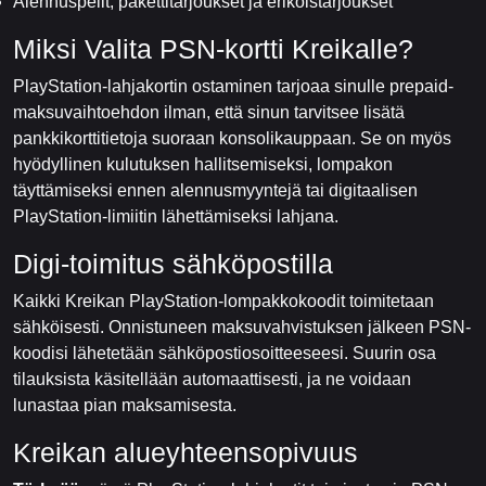
Alennuspelit, pakettitarjoukset ja erikoistarjoukset
Miksi Valita PSN-kortti Kreikalle?
PlayStation-lahjakortin ostaminen tarjoaa sinulle prepaid-
maksuvaihtoehdon ilman, että sinun tarvitsee lisätä
pankkikorttitietoja suoraan konsolikauppaan. Se on myös
hyödyllinen kulutuksen hallitsemiseksi, lompakon
täyttämiseksi ennen alennusmyyntejä tai digitaalisen
PlayStation-limiitin lähettämiseksi lahjana.
Digi-toimitus sähköpostilla
Kaikki Kreikan PlayStation-lompakkokoodit toimitetaan
sähköisesti. Onnistuneen maksuvahvistuksen jälkeen PSN-
koodisi lähetetään sähköpostiosoitteeseesi. Suurin osa
tilauksista käsitellään automaattisesti, ja ne voidaan
lunastaa pian maksamisesta.
Kreikan alueyhteensopivuus