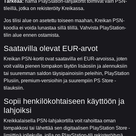
Tärkeää:
nämä PlayStation-lahjakortit toimivat vain PSN-
tileillä, jotka on rekisteröity Kreikassa.
Jos tilisi alue on asetettu toiseen maahan, Kreikan PSN-
koodia ei voida lunastaa sillä tilillä. Vahvista PlayStation-
tilin alue ennen ostamista.
Saatavilla olevat EUR-arvot
Kreikan PSN-kortit ovat saatavilla eri EUR-arvoissa, joten
voit valita pienen lompakon täytön lisäosiin ja alennuksiin
tai suuremman saldon täysipainoisiin peleihin, PlayStation
Plusiin, premium-versioihin ja suurempiin PS Store -
tilauksiin.
Sopii henkilökohtaiseen käyttöön ja
lahjoiksi
Kreikkalaisella PSN-lahjakortilla voit rahoittaa oman
lompakkosi tai lähettää sen digitaalisen PlayStation Store -
limiittinä jollekulle, jolla on PlayStation-tili rekisteröitynä