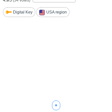
4.9
/5
(
34
votes)
Digital Key
USA region
+