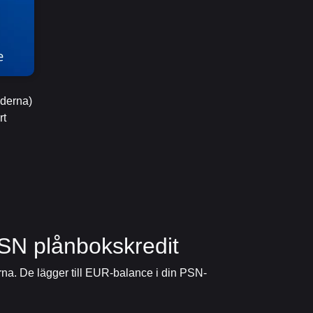
derna)
rt
PSN plånbokskredit
rna. De lägger till EUR-balance i din PSN-