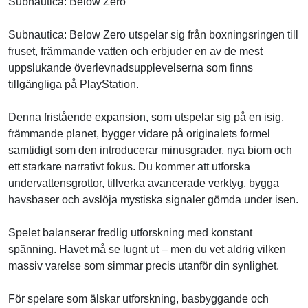
Subnautica: Below Zero
Subnautica: Below Zero utspelar sig från boxningsringen till
fruset, främmande vatten och erbjuder en av de mest
uppslukande överlevnadsupplevelserna som finns
tillgängliga på PlayStation.
Denna fristående expansion, som utspelar sig på en isig,
främmande planet, bygger vidare på originalets formel
samtidigt som den introducerar minusgrader, nya biom och
ett starkare narrativt fokus. Du kommer att utforska
undervattensgrottor, tillverka avancerade verktyg, bygga
havsbaser och avslöja mystiska signaler gömda under isen.
Spelet balanserar fredlig utforskning med konstant
spänning. Havet må se lugnt ut – men du vet aldrig vilken
massiv varelse som simmar precis utanför din synlighet.
För spelare som älskar utforskning, basbyggande och