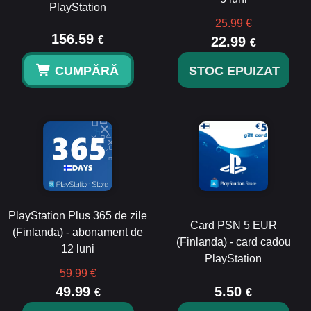
PlayStation
25.99 €
156.59
€
22.99
€
CUMPĂRĂ
STOC EPUIZAT
PlayStation Plus 365 de zile
Card PSN 5 EUR
(Finlanda) - abonament de
(Finlanda) - card cadou
12 luni
PlayStation
59.99 €
49.99
5.50
€
€