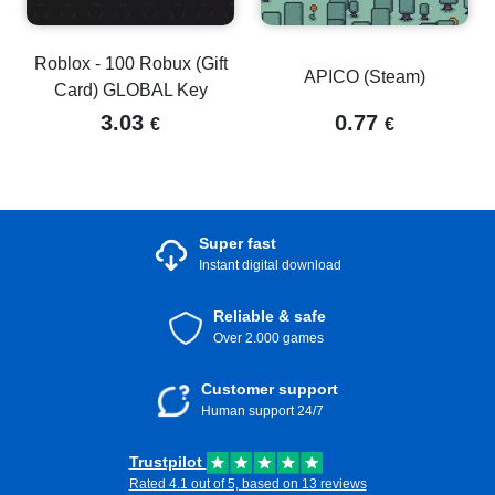
Roblox - 100 Robux (Gift
APICO (Steam)
Card) GLOBAL Key
3.03
0.77
€
€
Super fast
Instant digital download
Reliable & safe
Over 2.000 games
Customer support
Human support 24/7
Trustpilot
Rated 4.1 out of 5, based on 13 reviews