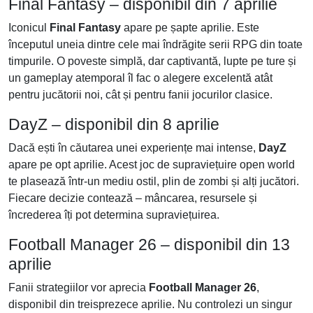
Final Fantasy – disponibil din 7 aprilie
Iconicul
Final Fantasy
apare pe șapte aprilie. Este
începutul uneia dintre cele mai îndrăgite serii RPG din toate
timpurile. O poveste simplă, dar captivantă, lupte pe ture și
un gameplay atemporal îl fac o alegere excelentă atât
pentru jucătorii noi, cât și pentru fanii jocurilor clasice.
DayZ – disponibil din 8 aprilie
Dacă ești în căutarea unei experiențe mai intense,
DayZ
apare pe opt aprilie. Acest joc de supraviețuire open world
te plasează într-un mediu ostil, plin de zombi și alți jucători.
Fiecare decizie contează – mâncarea, resursele și
încrederea îți pot determina supraviețuirea.
Football Manager 26 – disponibil din 13
aprilie
Fanii strategiilor vor aprecia
Football Manager 26
,
disponibil din treisprezece aprilie. Nu controlezi un singur