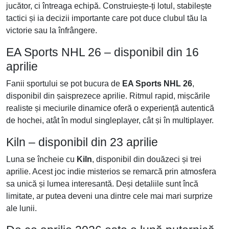
jucător, ci întreaga echipă. Construiește-ți lotul, stabilește
tactici și ia decizii importante care pot duce clubul tău la
victorie sau la înfrângere.
EA Sports NHL 26 – disponibil din 16
aprilie
Fanii sportului se pot bucura de
EA Sports NHL 26
,
disponibil din șaisprezece aprilie. Ritmul rapid, mișcările
realiste și meciurile dinamice oferă o experiență autentică
de hochei, atât în modul singleplayer, cât și în multiplayer.
Kiln – disponibil din 23 aprilie
Luna se încheie cu
Kiln
, disponibil din douăzeci și trei
aprilie. Acest joc indie misterios se remarcă prin atmosfera
sa unică și lumea interesantă. Deși detaliile sunt încă
limitate, ar putea deveni una dintre cele mai mari surprize
ale lunii.