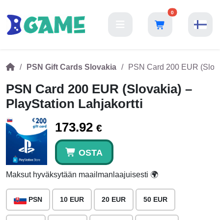
0
PSN Gift Cards Slovakia
PSN Card 200 EUR (Slovaki
PSN Card 200 EUR (Slovakia) –
PlayStation Lahjakortti
173.92
€
OSTA
Maksut hyväksytään maailmanlaajuisesti 🌍
PSN
10 EUR
20 EUR
50 EUR