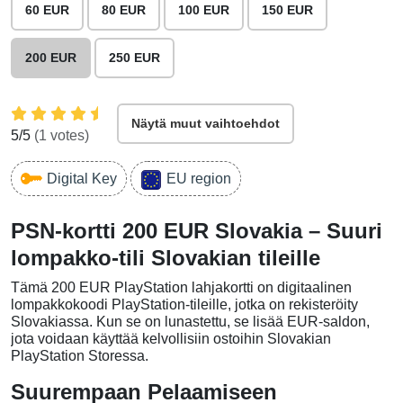
60 EUR
80 EUR
100 EUR
150 EUR
200 EUR
250 EUR
Näytä muut vaihtoehdot
5
/5
(
1
votes)
Digital Key
EU region
PSN-kortti 200 EUR Slovakia – Suuri
lompakko-tili Slovakian tileille
Tämä 200 EUR PlayStation lahjakortti on digitaalinen
lompakkokoodi PlayStation-tileille, jotka on rekisteröity
Slovakiassa. Kun se on lunastettu, se lisää EUR-saldon,
jota voidaan käyttää kelvollisiin ostoihin Slovakian
PlayStation Storessa.
Suurempaan Pelaamiseen