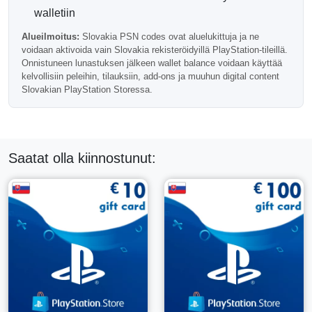
Slovakia-alueen Yhteensopivuus
walletiin
Tärkeää:
tätä PSN-korttia voidaan lunastaa vain
Alueilmoitus:
Slovakia PSN codes ovat aluelukittuja ja ne
PlayStation-tileillä, jotka on rekisteröity Slovakiassa.
voidaan aktivoida vain Slovakia rekisteröidyillä PlayStation-tileillä.
Onnistuneen lunastuksen jälkeen wallet balance voidaan käyttää
Slovakialaiset PlayStation-koodit ovat alueellisesti lukittuja
kelvollisiin peleihin, tilauksiin, add-ons ja muuhun digital content
eivätkä niitä voi aktivoida muiden maiden tileillä. Vahvista
Slovakian PlayStation Storessa.
tilisi alue ennen tilauksen viimeistelyä.
Miksi Valita 200 EUR Slovakia PSN-
kortti?
Saatat olla kiinnostunut:
Tämä nimellisarvo on hyödyllinen aktiivisille PlayStation-
käyttäjille, jotka haluavat pitää tarpeeksi lompakko-saldoa
suurempia ostoksia, tulevia julkaisuja, tilauksia ja
kausitarjouksia varten PlayStation Storessa.
Usein Kysytyt Kysymykset
Voiko tätä korttia käyttää useisiin peleihin?
Kyllä, lompakkorahaa voidaan käyttää useisiin kelvollisiin