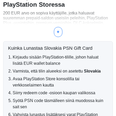
PlayStation Storessa
200 EUR arvo on sopiva käyttäjille, jotka haluavat
suuremman prepaid-saldon useisiin peleihin, PlayStation
Plus -uusintoihin, premium-versioihin, DLC-kokoelmiin,
kausikortteihin ja suunniteltuihin digitaalisiin ostoihin.
+
Mitä Voit Ostaa 200 EUR:lla?
Useita PlayStation 4 ja PlayStation 5 digitaalisia pelejä
Kuinka Lunastaa Slovakia PSN Gift Card
Deluxe-, premium- ja täydelliset versiot
PlayStation Plus -jäsenyydet ja uusinnat
Kirjaudu sisään PlayStation-tilille, johon haluat
DLC-kokoelmat, laajennukset ja kausikortit
lisätä EUR wallet balance
Digitaaliset paketit, lisäosat ja pelin sisäinen valuutta
Varmista, että tilin alueeksi on asetettu
Slovakia
DIGITAALINEN TOIMITUS OSTON
Avaa PlayStation Store konsolilla tai
JÄLKEEN
verkkoselaimen kautta
Siirry redeem code -osioon kaupan valikossa
Kun maksuvahvistus on onnistunut, PlayStation-
lompakkokoodisi toimitetaan sähköisesti sähköpostiisi.
Syötä PSN code täsmälleen siinä muodossa kuin
Suurin osa tilauksista käsitellään automaattisesti ja ne
sait sen
voidaan yleensä lunastaa pian oston jälkeen.
Vahvista lunastus lisätäksesi varat PlayStation