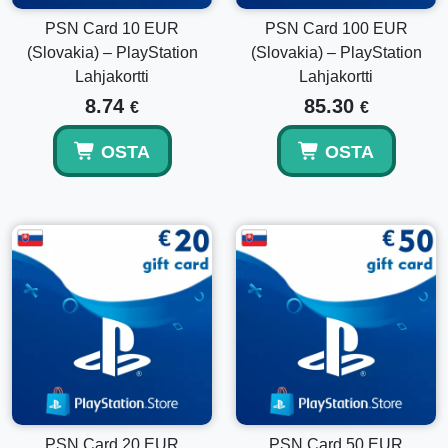
ostoihin, mukaan lukien pelit, DLC:t, tilaukset ja lisäosat.
PSN Card 10 EUR
PSN Card 100 EUR
(Slovakia) – PlayStation
(Slovakia) – PlayStation
Toimitetaanko tämä koodi sähköpostilla?
Lahjakortti
Lahjakortti
8.74
85.30
€
€
Kyllä, tämä on digitaalinen PlayStation lompakkokoodi, joka
toimitetaan sähköisesti maksuvahvistuksen jälkeen.
OSTA
OSTA
Voinko lunastaa tämän kortin ei-slovakialaisella
tilillä?
Ei, tämä koodi toimii vain PlayStation-tileillä, jotka on
rekisteröity Slovakiassa.
PSN Card 20 EUR
PSN Card 50 EUR