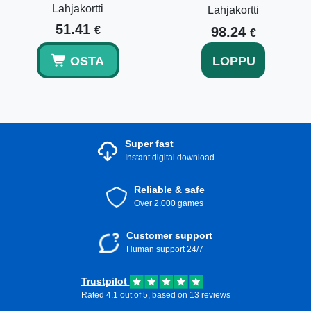
Lahjakortti
Lahjakortti
51.41
€
98.24
€
OSTA
LOPPU
Super fast
Instant digital download
Reliable & safe
Over 2.000 games
Customer support
Human support 24/7
Trustpilot
Rated 4.1 out of 5, based on 13 reviews