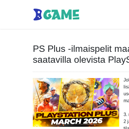
PS Plus -ilmaispelit ma
saatavilla olevista Play
Jo
li
us
ma
3.
2 
ti