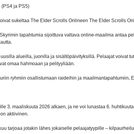
n (PS4 ja PS5)
voivat sukeltaa The Elder Scrolls Onlineen The Elder Scrolls Onl
Skyrimin tapahtumia sijoittuva valtava online-maailma antaa pel
autta.
la alueilla, juonilla ja sisältöpäivityksillä. Pelaajat voivat tutk
vat omaa hahmoaan ja pelityyliään.
ä suuriin ryhmiin osallistumaan raideihin ja maailmantapahtumiin
jille 3. maaliskuuta 2026 alkaen, ja ne voi lunastaa 6. huhtikuuta 
on aktiivinen.
 tarjoaa jotakin lähes jokaiselle pelaajatyypille – kilpaurheil