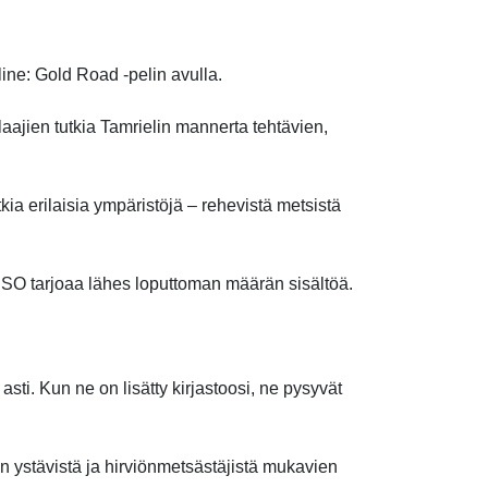
ine: Gold Road -pelin avulla.
aajien tutkia Tamrielin mannerta tehtävien,
ia erilaisia ​​ympäristöjä – rehevistä metsistä
, ESO tarjoaa lähes loputtoman määrän sisältöä.
asti. Kun ne on lisätty kirjastoosi, ne pysyvät
un ystävistä ja hirviönmetsästäjistä mukavien