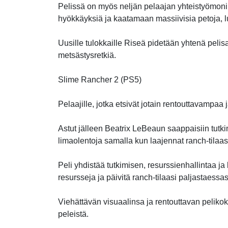
Pelissä on myös neljän pelaajan yhteistyömonin
hyökkäyksiä ja kaatamaan massiivisia petoja, lu
Uusille tulokkaille Riseä pidetään yhtenä pelis
metsästysretkiä.
Slime Rancher 2 (PS5)
Pelaajille, jotka etsivät jotain rentouttavampa
Astut jälleen Beatrix LeBeaun saappaisiin tutkim
limaolentoja samalla kun laajennat ranch-tilaas
Peli yhdistää tutkimisen, resurssienhallintaa j
resursseja ja päivitä ranch-tilaasi paljastaessas
Viehättävän visuaalinsa ja rentouttavan peliko
peleistä.