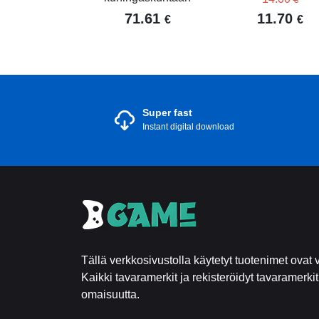
71.61
11.70
€
€
Super fast
Instant digital download
Tällä verkkosivustolla käytetyt tuotenimet ovat v
Kaikki tavaramerkit ja rekisteröidyt tavaramerki
omaisuutta.