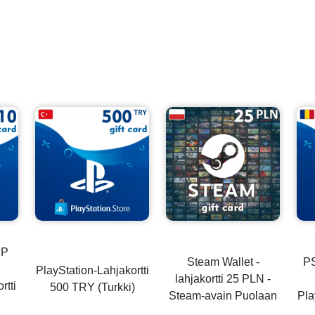
BP
Steam Wallet -
P
PlayStation-Lahjakortti
lahjakortti 25 PLN -
rtti
500 TRY (Turkki)
Steam-avain Puolaan
Pla