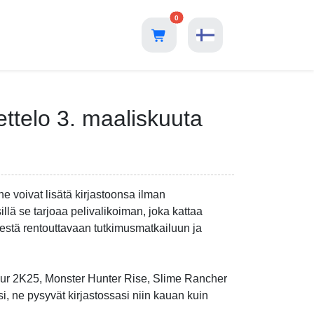
0
ettelo 3. maaliskuuta
he voivat lisätä kirjastoonsa ilman
lä se tarjoaa pelivalikoiman, joka kattaa
sestä rentouttavaan tutkimusmatkailuun ja
Tour 2K25, Monster Hunter Rise, Slime Rancher
esi, ne pysyvät kirjastossasi niin kauan kuin