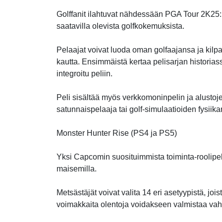
Golffanit ilahtuvat nähdessään PGA Tour 2K25:n 
saatavilla olevista golfkokemuksista.
Pelaajat voivat luoda oman golfaajansa ja kilpai
kautta. Ensimmäistä kertaa pelisarjan histori
integroitu peliin.
Peli sisältää myös verkkomoninpelin ja alustojen
satunnaispelaaja tai golf-simulaatioiden fysiik
Monster Hunter Rise (PS4 ja PS5)
Yksi Capcomin suosituimmista toiminta-roolipele
maisemilla.
Metsästäjät voivat valita 14 eri asetyypistä, jois
voimakkaita olentoja voidakseen valmistaa vah