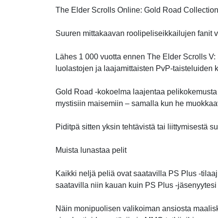
The Elder Scrolls Online: Gold Road Collectio
Suuren mittakaavan roolipeliseikkailujen fanit 
Lähes 1 000 vuotta ennen The Elder Scrolls V: 
luolastojen ja laajamittaisten PvP-taisteluiden k
Gold Road -kokoelma laajentaa pelikokemusta uusil
mystisiin maisemiin – samalla kun he muokkaa
Piditpä sitten yksin tehtävistä tai liittymisest
Muista lunastaa pelit
Kaikki neljä peliä ovat saatavilla PS Plus -tilaa
saatavilla niin kauan kuin PS Plus -jäsenyytesi 
Näin monipuolisen valikoiman ansiosta maaliskuu