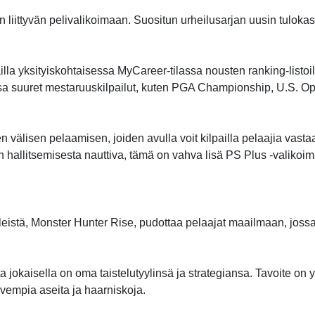
liittyvän pelivalikoimaan. Suositun urheilusarjan uusin tulokas 
lla yksityiskohtaisessa MyCareer-tilassa nousten ranking-listoill
assa suuret mestaruuskilpailut, kuten PGA Championship, U.S. 
 välisen pelaamisen, joiden avulla voit kilpailla pelaajia vastaa
an hallitsemisesta nauttiva, tämä on vahva lisä PS Plus -valikoi
istä, Monster Hunter Rise, pudottaa pelaajat maailmaan, jossa jä
ta jokaisella on oma taistelutyylinsä ja strategiansa. Tavoite on y
vempia aseita ja haarniskoja.