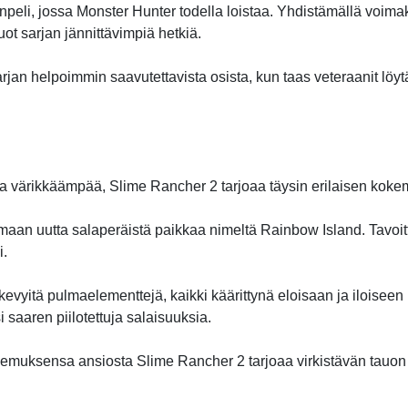
peli, jossa Monster Hunter todella loistaa. Yhdistämällä voim
ot sarjan jännittävimpiä hetkiä.
arjan helpoimmin saavutettavista osista, kun taas veteraanit löyt
a ja värikkäämpää, Slime Rancher 2 tarjoaa täysin erilaisen kok
aan uutta salaperäistä paikkaa nimeltä Rainbow Island. Tavoittee
i.
a kevyitä pulmaelementtejä, kaikki käärittynä eloisaan ja iloise
i saaren piilotettuja salaisuuksia.
kemuksensa ansiosta Slime Rancher 2 tarjoaa virkistävän tauon 