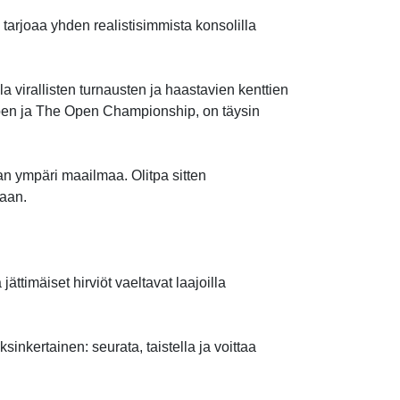
tarjoaa yhden realistisimmista konsolilla
a virallisten turnausten ja haastavien kenttien
Open ja The Open Championship, on täysin
n ​​ympäri maailmaa. Olitpa sitten
maan.
ttimäiset hirviöt vaeltavat laajoilla
ksinkertainen: seurata, taistella ja voittaa