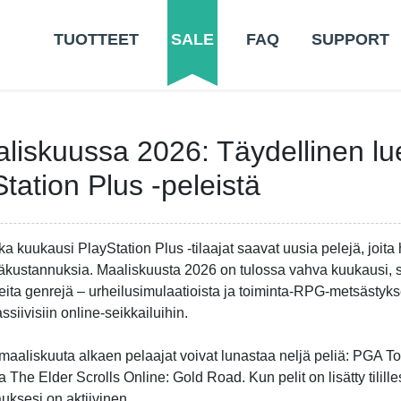
TUOTTEET
SALE
FAQ
SUPPORT
aliskuussa 2026: Täydellinen lu
Station Plus -peleistä
ka kuukausi PlayStation Plus -tilaajat saavat uusia pelejä, joita 
säkustannuksia. Maaliskuusta 2026 on tulossa vahva kuukausi, sil
eita genrejä – urheilusimulaatioista ja toiminta-RPG-metsästyk
ssiivisiin online-seikkailuihin.
 maaliskuuta alkaen pelaajat voivat lunastaa neljä peliä: PGA 
ja The Elder Scrolls Online: Gold Road. Kun pelit on lisätty tilill
lauksesi on aktiivinen.