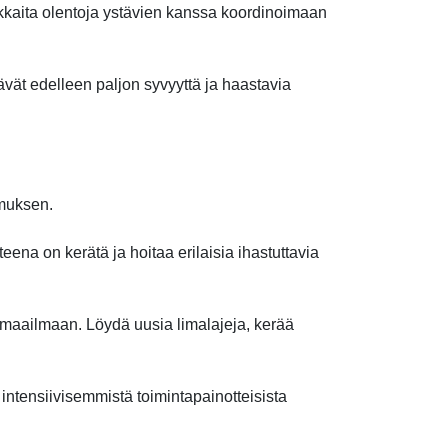
akkaita olentoja ystävien kanssa koordinoimaan
ävät edelleen paljon syvyyttä ja haastavia
emuksen.
na on kerätä ja hoitaa erilaisia ​​ihastuttavia
en maailmaan. Löydä uusia limalajeja, kerää
intensiivisemmistä toimintapainotteisista