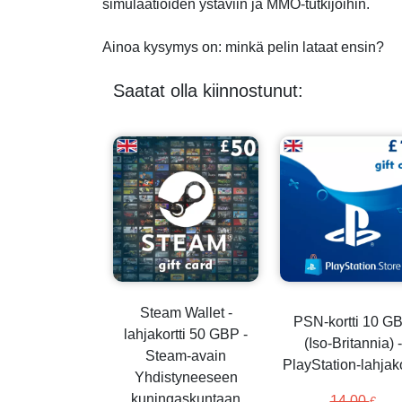
simulaatioiden ystäviin ja MMO-tutkijoihin.
Ainoa kysymys on: minkä pelin lataat ensin?
Saatat olla kiinnostunut:
Steam Wallet -
PSN-kortti 10 G
lahjakortti 50 GBP -
(Iso-Britannia) -
Steam-avain
PlayStation-lahjako
Yhdistyneeseen
kuningaskuntaan
14.00
€