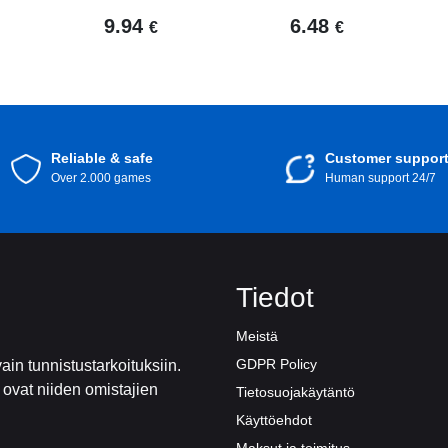
9.94
6.48
€
€
Reliable & safe
Customer suppor
Over 2.000 games
Human support 24/7
Tiedot
Meistä
GDPR Policy
ain tunnistustarkoituksiin.
t ovat niiden omistajien
Tietosuojakäytäntö
Käyttöehdot