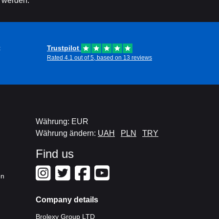
 werden.
t
Trustpilot
Rated 4.1 out of 5, based on 13 reviews
Währung: EUR
Währung ändern:
UAH
PLN
TRY
Find us
en
Company details
Brolexy Group LTD