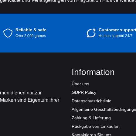
igte Käufe und Verlängerungen von PlayStation Plus verwendet
Reliable & safe
Customer suppor
Over 2.000 games
Human support 24/7
Information
Über uns
GDPR Policy
amen dienen nur zur
 Marken sind Eigentum ihrer
Datenschutzrichtlinie
Allgemeine Geschäftsbedingung
Zahlung & Lieferung
Rückgabe von Einkäufen
Kontaktieren Sie uns